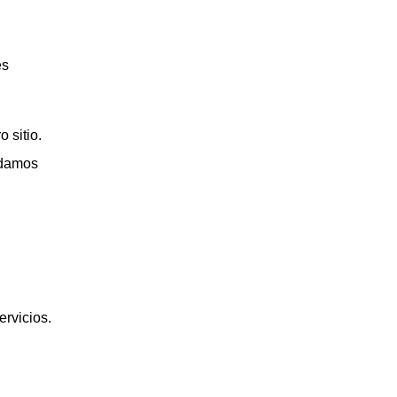
es
 sitio.
ndamos
rvicios.