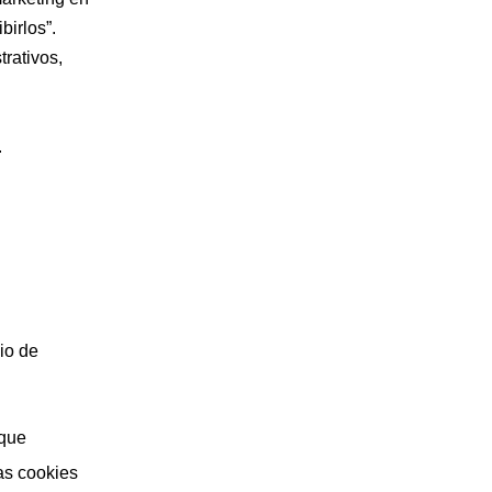
birlos”.
trativos,
.
io de
 que
as cookies