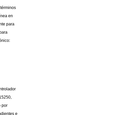
 términos
ínea en
nte para
para
ónico:
ntrolador
 15250,
 por
ndientes e