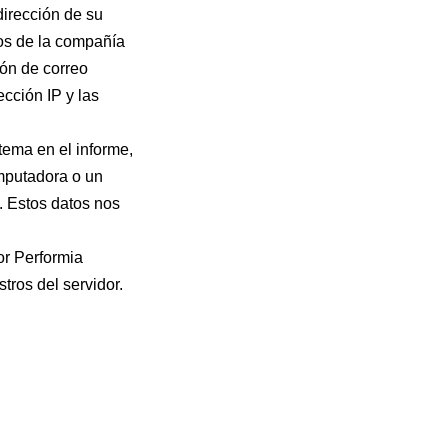
dirección de su
os de la compañía
ión de correo
ección IP y las
ema en el informe,
omputadora o un
a. Estos datos nos
or Performia
tros del servidor.