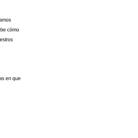
mamos
ribe cómo
estros
mas en que