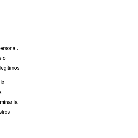
personal.
e o
legítimos.
 la
s
minar la
stros